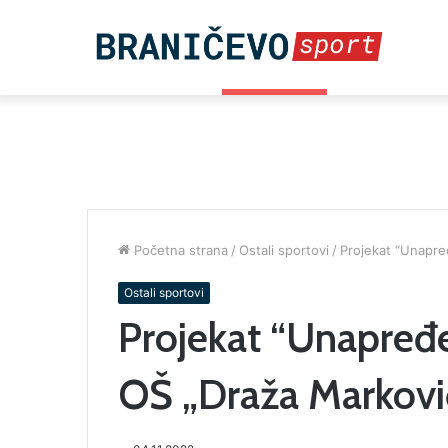
07.08.26 | 07:10
Breaking News
Početna strana
/
Ostali sportovi
/
Projekat “Unapre
Ostali sportovi
Projekat “Unapređe
OŠ „Draža Markovi