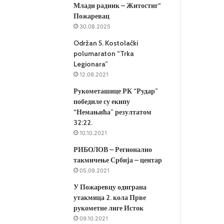
Млади радник – Житостиг“
Пожаревац
30.08.2025
Održan 5. Kostolački
polumaraton “Trka
Legionara”
12.09.2021
Рукометашице РК “Рудар”
победиле су екипу
“Немањића” резултатом
32:22.
10.10.2021
РИБОЛОВ – Регионално
такмичење Србија – центар
05.09.2021
У Пожаревцу одиграна
утакмица 2. кола Прве
рукометне лиге Исток
09.10.2021