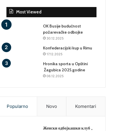
Most Viewed
OK Busije budućnost
požarevačke odbojke
30.12.2025
Konfederacijski kup u Rimu
17.12.2025
Hronika sporta u Opštini
Žagubica 2025.godine
06.12.2025
Popularno
Novo
Komentari
Женски одбојкашки клуб „