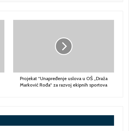
Projekat “Unapređenje uslova u OŠ „Draža
Marković Rođa“ za razvoj ekipnih sportova