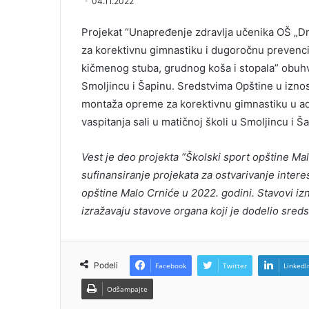
04.11.2022
Projekat “Unapređenje zdravlja učenika OŠ „D
za korektivnu gimnastiku i dugoročnu prevencij
kičmenog stuba, grudnog koša i stopala” obuhva
Smoljincu i Šapinu. Sredstvima Opštine u izno
montaža opreme za korektivnu gimnastiku u ada
vaspitanja sali u matičnoj školi u Smoljincu i Š
Vest je deo projekta “Školski sport opštine Mal
sufinansiranje projekata za ostvarivanje interesa
opštine Malo Crniće u 2022. godini. Stavovi 
izražavaju stavove organa koji je dodelio sreds
Podeli
Facebook
Twitter
LinkedI
Odšampajte