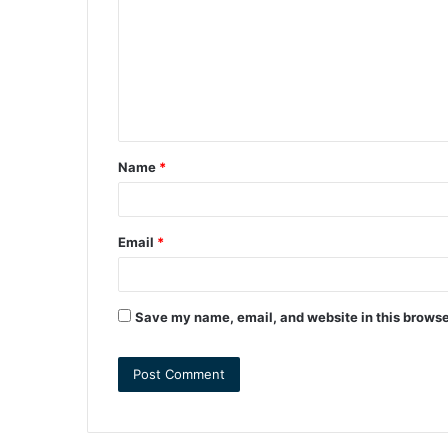
m
m
e
n
t
Name
*
*
Email
*
Save my name, email, and website in this browse