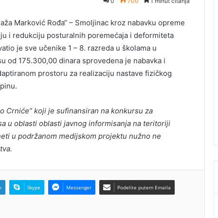
0
700
1 minut čitanja
raža Marković Rođa“ – Smoljinac kroz nabavku opreme
u i redukciju posturalnih poremećaja i deformiteta
tio je sve učenike 1 – 8. razreda u školama u
su od 175.300,00 dinara sprovedena je nabavka i
ptiranom prostoru za realizaciju nastave fizičkog
apinu.
o Crniće” koji je sufinansiran na konkursu za
 u oblasti oblasti javnog informisanja na teritoriji
izneti u podržanom medijskom projektu nužno ne
tva.
n
Skype
Messenger
Podelite putem Emaila