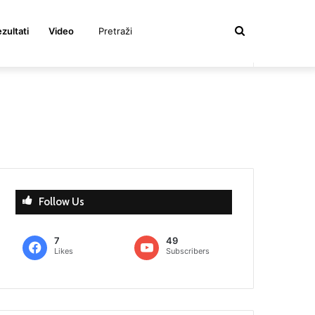
Pretraži
zultati
Video
℃
Prijavite
Proizvoljan
Sidebar
Switch
23
Zapratite
Beograd
se
članak
skin
Follow Us
7
49
Likes
Subscribers