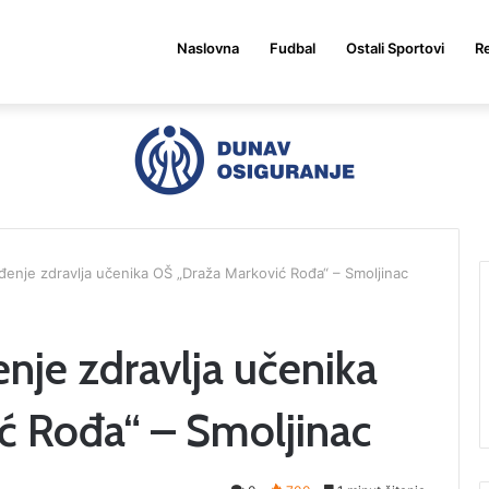
Naslovna
Fudbal
Ostali Sportovi
Re
đenje zdravlja učenika OŠ „Draža Marković Rođa“ – Smoljinac
nje zdravlja učenika
ć Rođa“ – Smoljinac