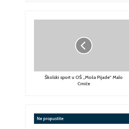
Školski sport u OŠ „Moša Pijade“ Malo
Crniće
Ne propustite