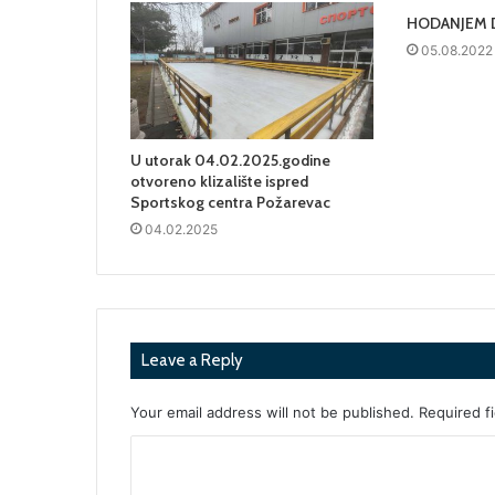
HODANJEM D
05.08.2022
U utorak 04.02.2025.godine
otvoreno klizalište ispred
Sportskog centra Požarevac
04.02.2025
Leave a Reply
Your email address will not be published.
Required f
C
o