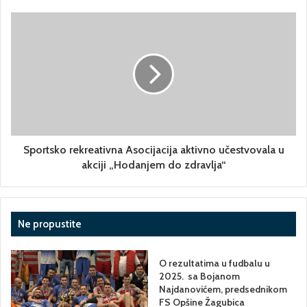
Sportsko rekreativna Asocijacija aktivno učestvovala u
akciji „Hodanjem do zdravlja“
Ne propustite
O rezultatima u fudbalu u
2025. sa Bojanom
Najdanovićem, predsednikom
FS Opšine Žagubica