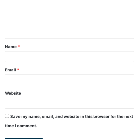
m
m
e
n
t
Name
*
*
Email
*
Website
Save my name, email, and website in this browser for the next
time I comment.