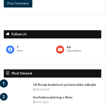
Follow Us
7
49
Likes
Subscribers
Most Viewed
OK Busije budućnost požarevačke odbojke
30.12.2025
Konfederacijski kup u Rimu
17.12.2025