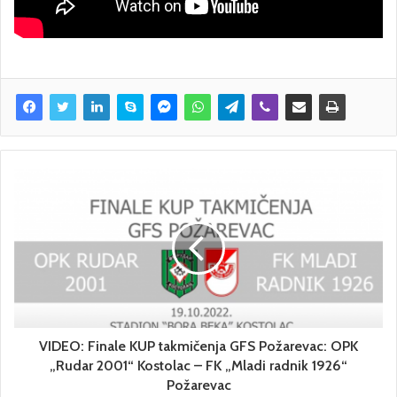
VIDEO: Finale KUP takmičenja GFS Požarevac: OPK
„Rudar 2001“ Kostolac – FK „Mladi radnik 1926“
Požarevac