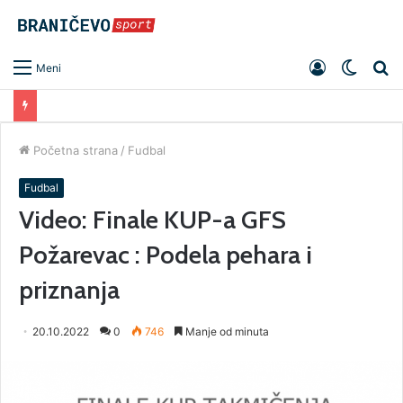
Prijavite
Switch
Pr
Meni
se
skin
Početna strana
/
Fudbal
Fudbal
Video: Finale KUP-a GFS
Požarevac : Podela pehara i
priznanja
20.10.2022
0
746
Manje od minuta