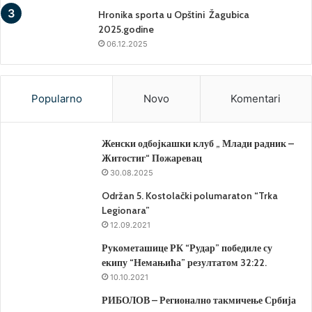
Hronika sporta u Opštini Žagubica
2025.godine
06.12.2025
Popularno
Novo
Komentari
Женски одбојкашки клуб „ Млади радник –
Житостиг“ Пожаревац
30.08.2025
Održan 5. Kostolački polumaraton “Trka
Legionara”
12.09.2021
Рукометашице РК “Рудар” победиле су
екипу “Немањића” резултатом 32:22.
10.10.2021
РИБОЛОВ – Регионално такмичење Србија