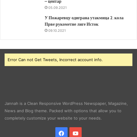
– центар
05.09.2021
У Пожаревцу одиграна утакмица 2. кола
Прве рукометне лиге Исток
09.10.2021
Error Can not Get Tweets, Incorrect account info.
Jannah is a Clean Responsive WordPress Newspaper, Magazine,
News and Blog theme. Packed with options that allow you to
completely customize your website to your needs.
Facebook
YouTube