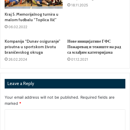
18.11.2025
Kraj 5. Memorijalnog turnira u
malom fudbalu “Toplica Ilić”
06.02.2022
Kompanija “Dunav osiguranje”
Нове иницијативе ГФС
prisutna u sportskom životu
Пожаревац и тежиште на рад
braničevskog okruga
са млађим категоријама
26.02.2024
01.12.2021
Leave a Reply
Your email address will not be published.
Required fields are
marked
*
C
o