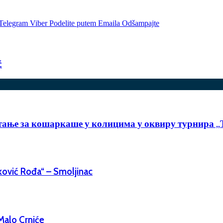
Telegram
Viber
Podelite putem Emaila
Odšampajte
ć
тање за кошаркаше у колицима у оквиру турнира „
ković Rođa“ – Smoljinac
Malo Crniće