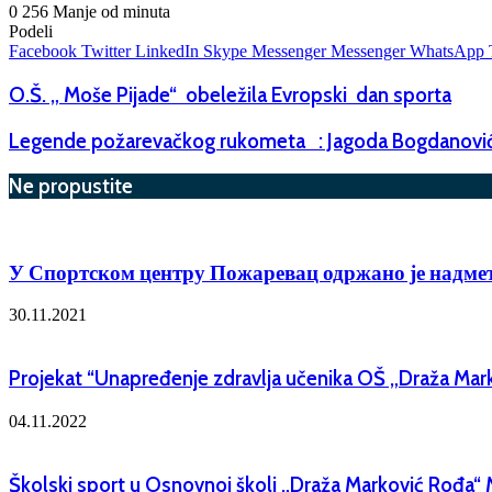
0
256
Manje od minuta
Podeli
Facebook
Twitter
LinkedIn
Skype
Messenger
Messenger
WhatsApp
O.Š. „ Moše Pijade“ obeležila Evropski dan sporta
Legende požarevačkog rukometa : Jagoda Bogdanovi
Ne propustite
У Спортском центру Пожаревац одржано је надме
30.11.2021
Projekat “Unapređenje zdravlja učenika OŠ „Draža Mar
04.11.2022
Školski sport u Osnovnoj školi „Draža Marković Rođa“ 