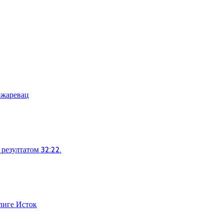
ожаревац
резултатом 32:22.
лиге Исток