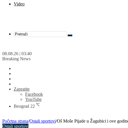
Video
Pretraži
08.08.26 | 03:40
Breaking News
Switch
skin
Sidebar
Proizvoljan
članak
Prijavite
se
Zapratite
Facebook
YouTube
℃
Beograd
22
Početna strana
/
Ostali sportovi
/
Oš Moše Pijade u Žagubici i ove godine
Ostali sportovi