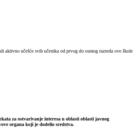
li aktivno učešće svih učenika od prvog do osmog razreda ove škole
ata za ostvarivanje interesa u oblasti oblasti javnog
ove organa koji je dodelio sredstva.