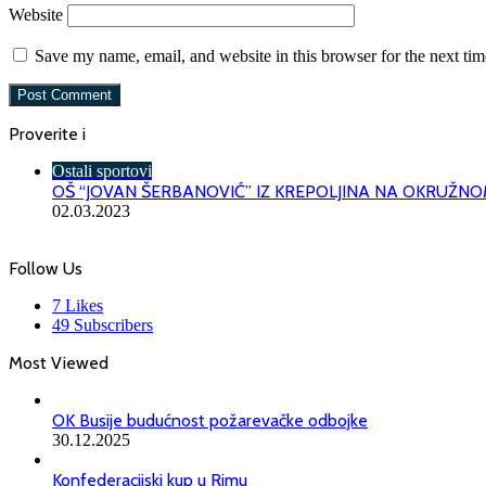
Website
Save my name, email, and website in this browser for the next ti
Proverite i
Close
Ostali sportovi
OŠ “JOVAN ŠERBANOVIĆ” IZ KREPOLJINA NA OKRUŽNO
02.03.2023
Follow Us
7
Likes
49
Subscribers
Most Viewed
OK Busije budućnost požarevačke odbojke
30.12.2025
Konfederacijski kup u Rimu