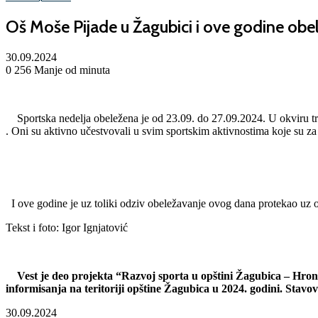
Oš Moše Pijade u Žagubici i ove godine obel
30.09.2024
0
256
Manje od minuta
Sportska nedelja obeležena je od 23.09. do 27.09.2024. U okviru tr
. Oni su aktivno učestvovali u svim sportskim aktivnostima koje su z
I ove godine je uz toliki odziv obeležavanje ovog dana protekao uz 
Tekst i foto: Igor Ignjatović
Vest je deo projekta “Razvoj sporta u opštini Žagubica – Hronika
informisanja na teritoriji opštine Žagubica u 2024. godini. Stav
30.09.2024