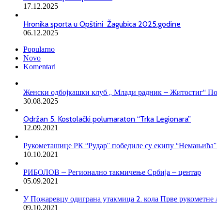
17.12.2025
Hronika sporta u Opštini Žagubica 2025.godine
06.12.2025
Popularno
Novo
Komentari
Женски одбојкашки клуб „ Млади радник – Житостиг“ П
30.08.2025
Održan 5. Kostolački polumaraton “Trka Legionara”
12.09.2021
Рукометашице РК “Рудар” победиле су екипу “Немањића” 
10.10.2021
РИБОЛОВ – Регионално такмичење Србија – центар
05.09.2021
У Пожаревцу одиграна утакмица 2. кола Прве рукометне 
09.10.2021