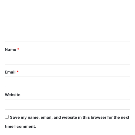
m
m
e
n
t
Name
*
*
Email
*
Website
Save my name, email, and website in this browser for the next
time I comment.