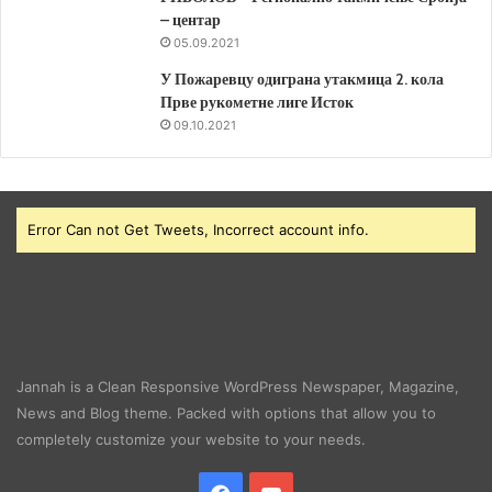
– центар
05.09.2021
У Пожаревцу одиграна утакмица 2. кола
Прве рукометне лиге Исток
09.10.2021
Error Can not Get Tweets, Incorrect account info.
Jannah is a Clean Responsive WordPress Newspaper, Magazine,
News and Blog theme. Packed with options that allow you to
completely customize your website to your needs.