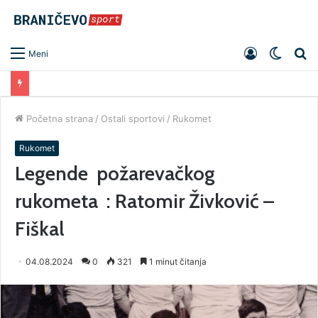
Prijavite
Switch
Pr
Meni
se
skin
Početna strana
/
Ostali sportovi
/
Rukomet
Rukomet
Legende požarevačkog
rukometa : Ratomir Živković –
Fiškal
04.08.2024
0
321
1 minut čitanja