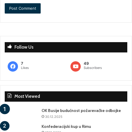
Follow Us
7
49
Likes
Subscribers
Most Viewed
OK Busije budućnost požarevačke odbojke
30.12.2025
Konfederacijski kup u Rimu