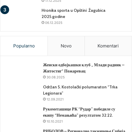
17.12.2025
Hronika sporta u Opštini Žagubica
2025.godine
06.12.2025
Popularno
Novo
Komentari
Женски одбојкашки клуб „ Млади радник –
Житостиг“ Пожаревац
30.08.2025
Održan 5. Kostolački polumaraton “Trka
Legionara”
12.09.2021
Рукометашице РК “Рудар” победиле су
екипу “Немањића” резултатом 32:22.
10.10.2021
РИБОЛОВ – Регионално такмичење Србија