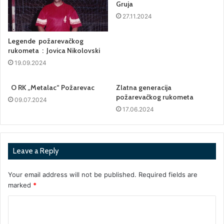
Gruja
27.11.2024
Legende požarevačkog
rukometa : Jovica Nikolovski
19.09.2024
O RK „Metalac“ Požarevac
Zlatna generacija
požarevačkog rukometa
09.07.2024
17.06.2024
Leave a Reply
Your email address will not be published.
Required fields are
marked
*
C
o