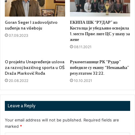
Goran Seger I zadovoljstvo
ЕКИПА ШК “РУДАР” из
suđenja na višeboju
Костолца је убедљиво освојила
1. место Прве лиге ЦС у шаху за
07.09.2023
жене
08.11.2021
O projektu Unapređenje uslova
Рукометашице РК “Рудар”
za razvoj bazičnog sporta u OŠ
победиле су екипу “Немањића”
Draža Marković Rođa
резултатом 32:22.
20.08.2022
10.10.2021
Leave a Reply
Your email address will not be published.
Required fields are
marked
*