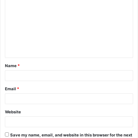
C
o
m
m
e
n
t
Name
*
*
Email
*
Website
Save my name, email, and website in this browser for the next