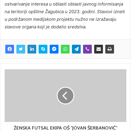
ostvarivanje interesa u oblasti oblasti javnog informisanja
na teritoriji opštine Žagubica u 2023. godini. Stavovi izneti
u podržanom medijskom projektu nužno ne izražavaju
stavove organa koji je dodelio sredstva.
ŽENSKA FUTSAL EKIPA OŠ "JOVAN ŠERBANOVIĆ"