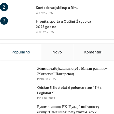
Konfederacijski kup u Rimu
17.12.2025
Hronika sporta u Opštini Žagubica
2025.godine
06.12.2025
Popularno
Novo
Komentari
Женски одбојкашки клуб „ Млади радник –
Житостиг“ Пожаревац
30.08.2025
Održan 5. Kostolački polumaraton “Trka
Legionara”
12.09.2021
Рукометашице РК “Рудар” победиле су
екипу “Немањића” резултатом 32:22.