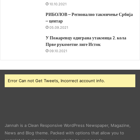
10.10.2021
РИБОЛОВ – Регионално такмичење Србија
– центар
05.09.2021
У Пожаревцу одиграна утакмица 2. кола
Прве рукометне лиге Исток
09.10.2021
Error Can not Get Tweets, Incorrect account info.
Jannah is a Clean Responsive WordPress Newspaper, Magazine,
News and Blog theme. Packed with options that allow you to