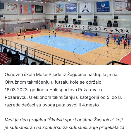
Osnovna škola Moše Pijade iz Žagubice nastupila je na
Okružnom takmičenju u futsalu koje se održalo
16.03.2023. godine u Hali sportova Požarevac u
Požarevcu. U ekipnom takmičenju u kategoriji od 5. do 8.
razreda dečaci su ovoga puta osvojili 4.mesto
Vest je deo projekta “Školski sport opštine Žagubica” koji
je sufinansiran na konkursu za sufinansiranje projekata za