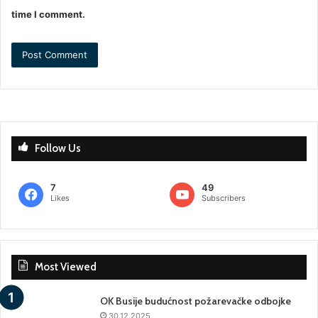
time I comment.
Follow Us
7
49
Likes
Subscribers
Most Viewed
OK Busije budućnost požarevačke odbojke
30.12.2025