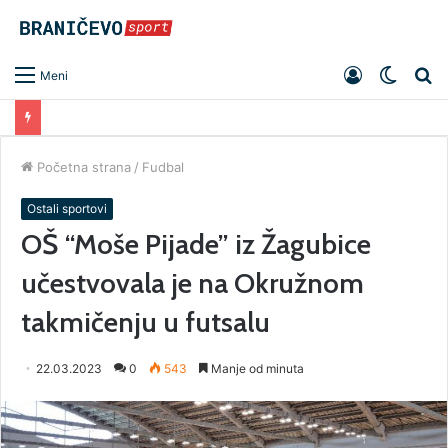
Prijavite
Switch
Pr
Meni
se
skin
Početna strana
/
Fudbal
Ostali sportovi
OŠ “Moše Pijade” iz Žagubice
učestvovala je na Okružnom
takmičenju u futsalu
22.03.2023
0
543
Manje od minuta