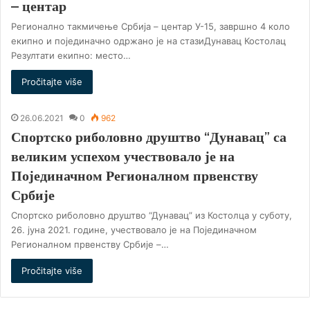
– центар
Регионално такмичење Србија – центар У-15, завршно 4 коло
екипно и појединачно одржано је на стазиДунавац Костолац
Резултати екипно: место…
Pročitajte više
26.06.2021
0
962
Спортско риболовно друштво “Дунавац” са
великим успехом учествовало је на
Појединачном Регионалном првенству
Србије
Спортско риболовно друштво “Дунавац” из Костолца у суботу,
26. јуна 2021. године, учествовало је на Појединачном
Регионалном првенству Србије –…
Pročitajte više