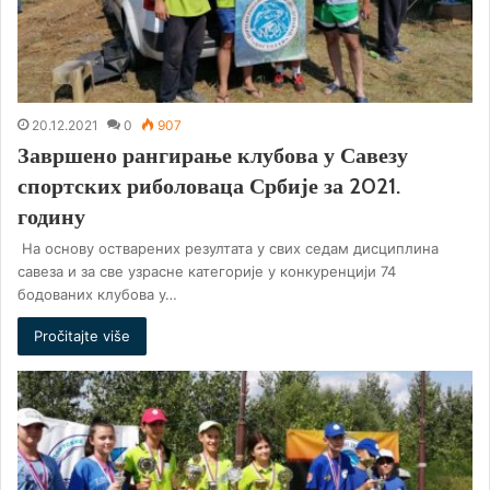
20.12.2021
0
907
Завршено рангирање клубова у Савезу
спортских риболоваца Србије за 2021.
годину
На основу остварених резултата у свих седам дисциплина
савеза и за све узрасне категорије у конкуренцији 74
бодованих клубова у…
Pročitajte više