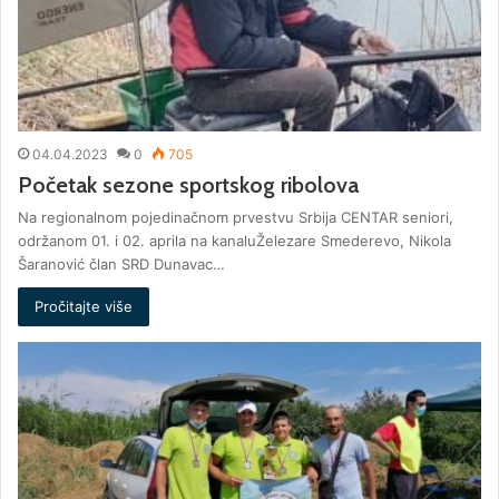
04.04.2023
0
705
Početak sezone sportskog ribolova
Na regionalnom pojedinačnom prvestvu Srbija CENTAR seniori,
održanom 01. i 02. aprila na kanaluŽelezare Smederevo, Nikola
Šaranović član SRD Dunavac…
Pročitajte više