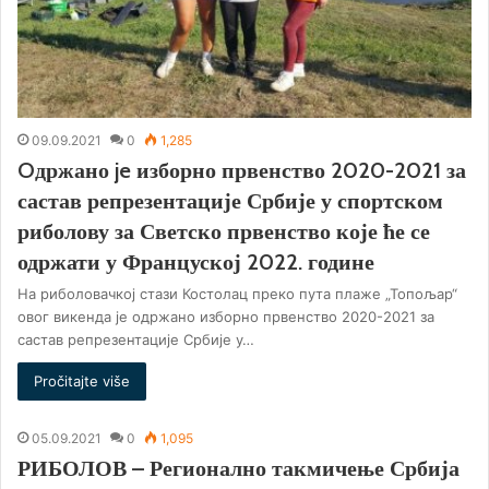
09.09.2021
0
1,285
Oдржано je изборно првенство 2020-2021 за
састав репрезентације Србије у спортском
риболову за Светско првенство које ће се
одржати у Француској 2022. године
На риболовачкој стази Костолац преко пута плаже „Топољар“
овог викенда је одржано изборно првенство 2020-2021 за
састав репрезентације Србије у…
Pročitajte više
05.09.2021
0
1,095
РИБОЛОВ – Регионално такмичење Србија