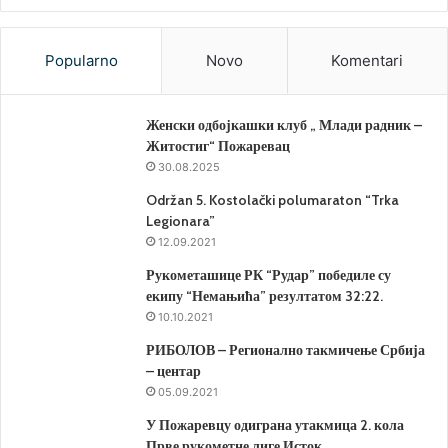
Popularno
Novo
Komentari
Женски одбојкашки клуб „ Млади радник –
Житостиг“ Пожаревац
30.08.2025
Održan 5. Kostolački polumaraton “Trka
Legionara”
12.09.2021
Рукометашице РК “Рудар” победиле су
екипу “Немањића” резултатом 32:22.
10.10.2021
РИБОЛОВ – Регионално такмичење Србија
– центар
05.09.2021
У Пожаревцу одиграна утакмица 2. кола
Прве рукометне лиге Исток