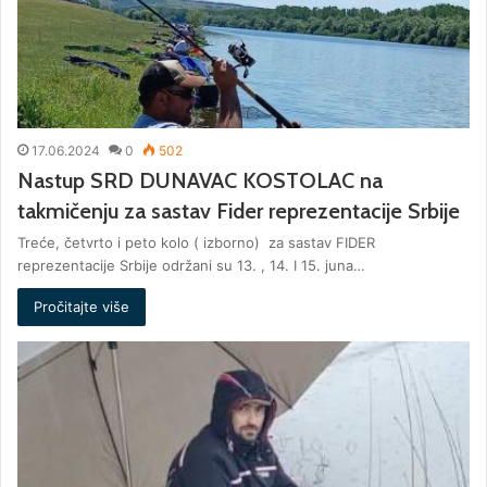
17.06.2024
0
502
Nastup SRD DUNAVAC KOSTOLAC na
takmičenju za sastav Fider reprezentacije Srbije
Treće, četvrto i peto kolo ( izborno) za sastav FIDER
reprezentacije Srbije održani su 13. , 14. I 15. juna…
Pročitajte više