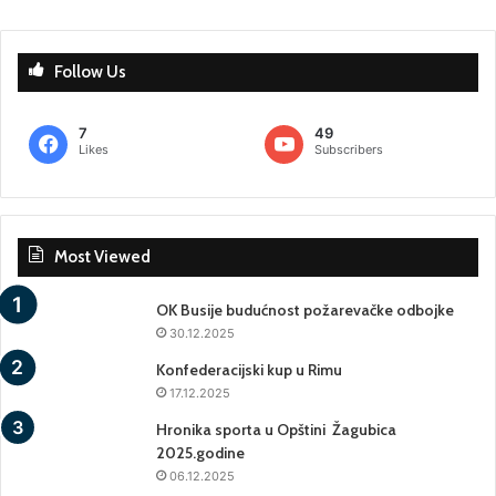
Follow Us
7
49
Likes
Subscribers
Most Viewed
OK Busije budućnost požarevačke odbojke
30.12.2025
Konfederacijski kup u Rimu
17.12.2025
Hronika sporta u Opštini Žagubica
2025.godine
06.12.2025