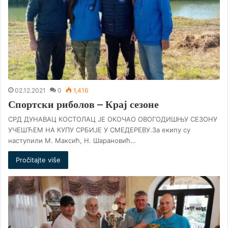
02.12.2021
0
1,416
Спортски риболов – Крај сезоне
СРД ДУНАВАЦ КОСТОЛАЦ ЈЕ ОКОЧАО ОВОГОДИШЊУ СЕЗОНУ
УЧЕШЋЕМ НА КУПУ СРБИЈЕ У СМЕДЕРЕВУ.За екипу су
наступили М. Максић, Н. Шарановић…
Pročitajte više