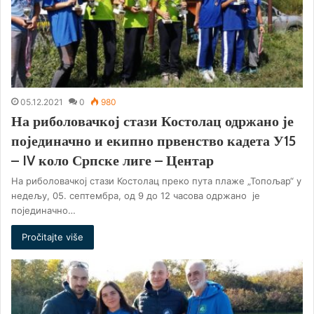
05.12.2021
0
980
На риболовачкој стази Костолац одржано је
појединачно и екипно првенство кадета У15
– IV коло Српске лиге – Центар
На риболовачкој стази Костолац преко пута плаже „Топољар“ у
недељу, 05. септембра, од 9 до 12 часова одржано је
појединачно…
Pročitajte više