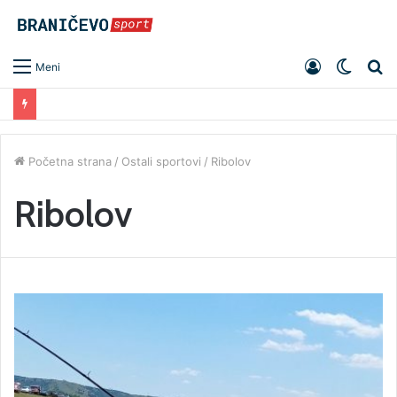
Prijavite
Switc
Pr
Meni
se
skin
Početna strana
/
Ostali sportovi
/
Ribolov
Ribolov