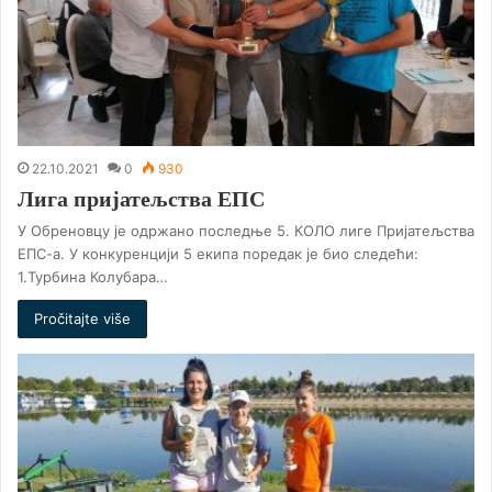
22.10.2021
0
930
Лига пријатељства ЕПС
У Обреновцу је одржано последње 5. КОЛО лиге Пријатељства
ЕПС-а. У конкуренцији 5 екипа поредак је био следећи:
1.Турбина Колубара…
Pročitajte više