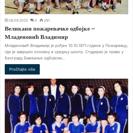
08.09.2025
0
291
Великани пожаревачке одбојке –
Младеновић Владимир
Младеновић Владимир је рођен 10.10.1971.године у Пожаревцу,
где је завршио основну и средњу школу. Студирао је право у
Београду.Бављење одбојком…
Pročitajte više