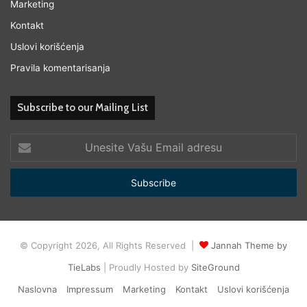
Marketing
Kontakt
Uslovi korišćenja
Pravila komentarisanja
Subscribe to our Mailing List
Unesite
Vašu
Email
adresu
© Copyright 2026, All Rights Reserved |
Jannah Theme by
TieLabs
| Proudly Hosted by
SiteGround
Naslovna
Impressum
Marketing
Kontakt
Uslovi korišćenja