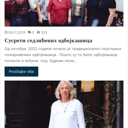
06.11.2025
0
325
Сусрети седлићевих одбојкашица
Од октобра 2022.године почело је традиционално окупљање
пожаревачких одбојкашица. Пошто су то биле одбојкашице
поникле и вођене под будним оком…
Pročitajte više