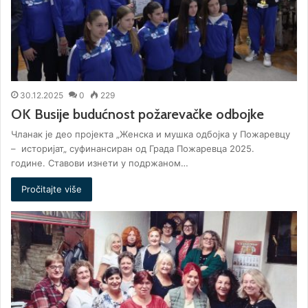
30.12.2025
0
229
OK Busije budućnost požarevačke odbojke
Чланак је део пројекта „Женска и мушка одбојка у Пожаревцу
– историјат„ суфинансиран од Града Пожаревца 2025.
године. Ставови изнети у подржаном…
Pročitajte više