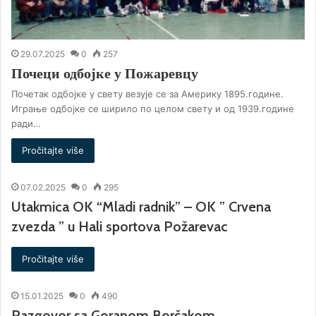
29.07.2025
0
257
Почеци одбојке у Пожаревцу
Почетак одбојке у свету везује се за Америку 1895.године.
Играње одбојке се ширило по целом свету и од 1939.године
ради…
Pročitajte više
07.02.2025
0
295
Utakmica OK “Mladi radnik” – OK ” Crvena
zvezda ” u Hali sportova Požarevac
Pročitajte više
15.01.2025
0
490
Razgovor sa Goranom Borčakom ,