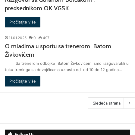
predsednikom OK VGSK
Pročitajte više
11.01.2025
0
497
O mladima u sportu sa trenerom Batom
Živkovićem
Sa trenerom odbojke Batom Živkovićem smo razgovarakli u
toku treninga sa devojčicama uzrasta od od 10 do 12 godina…
Pročitajte više
Sledeća strana
Follow Us