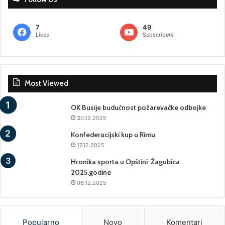
7
49
Likes
Subscribers
Most Viewed
OK Busije budućnost požarevačke odbojke
30.12.2025
Konfederacijski kup u Rimu
17.12.2025
Hronika sporta u Opštini Žagubica
2025.godine
06.12.2025
Popularno
Novo
Komentari