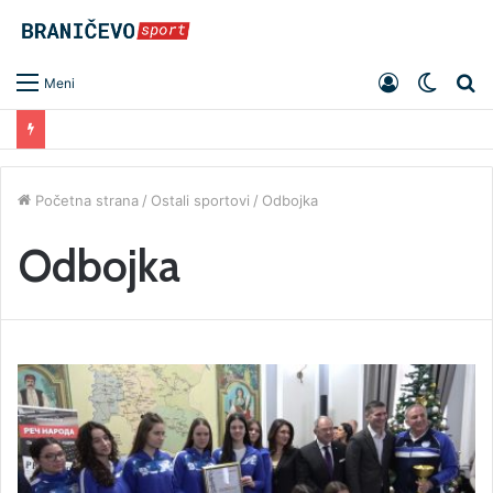
Prijavite
Switc
Pr
Meni
se
skin
Početna strana
/
Ostali sportovi
/
Odbojka
Odbojka