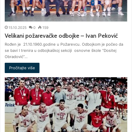
15.10.2025
0
159
Velikani požarevačke odbojke – Ivan Peković
Rođen je 21.10.1960.godine u Požarevcu. Odbojkom je počeo da
se bavi I trenira u odbojkaškoj sekciji osnovne škole “Dositej
Obradović”…
Pročitajte više