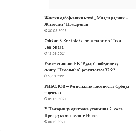
Женски одбојкашки клуб „ Млади радник –
Житостиг“ Пожаревац
30.08.2025
Održan 5. Kostolački polumaraton “Trka
Legionara”
12.09.2021
Рукометашице РК “Рудар” победиле су
екипу “Немањића” резултатом 32:22.
10.10.2021
РИБОЛОВ – Регионално такмичење Србија
– центар
05.09.2021
У Пожаревцу одиграна утакмица 2. кола
Прве рукометне лиге Исток
09.10.2021