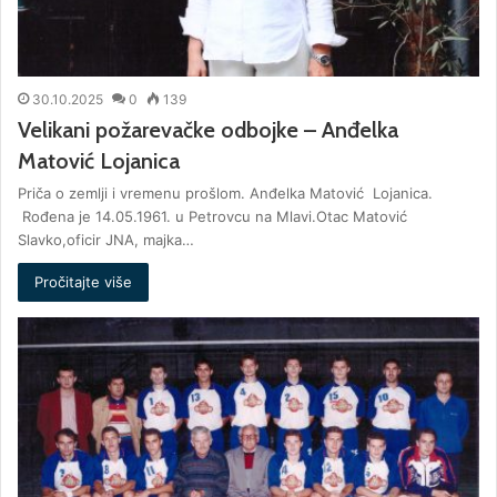
30.10.2025
0
139
Velikani požarevačke odbojke – Anđelka
Matović Lojanica
Priča o zemlji i vremenu prošlom. Anđelka Matović Lojanica.
Rođena je 14.05.1961. u Petrovcu na Mlavi.Otac Matović
Slavko,oficir JNA, majka…
Pročitajte više