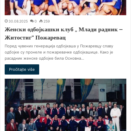
30.08.2025
0
259
Женски одбојкашки клуб „ Млади радник –
Житостиг“ Пожаревац
Поред чувених генерација одбојкаша у Пожаревцу славу
одбојке су пронеле и пожаревачке одбојкашице. Како је
расадник женске одбојке била Основна…
Pročitajte više