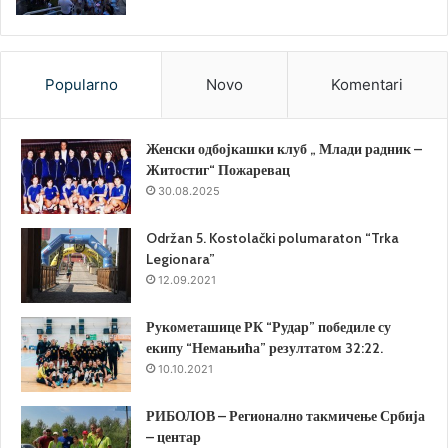
Popularno
Novo
Komentari
Женски одбојкашки клуб „ Млади радник –
Житостиг“ Пожаревац
30.08.2025
Održan 5. Kostolački polumaraton “Trka
Legionara”
12.09.2021
Рукометашице РК “Рудар” победиле су
екипу “Немањића” резултатом 32:22.
10.10.2021
РИБОЛОВ – Регионално такмичење Србија
– центар