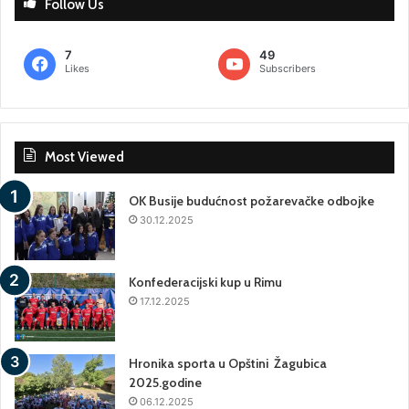
Follow Us
7
49
Likes
Subscribers
Most Viewed
OK Busije budućnost požarevačke odbojke
30.12.2025
Konfederacijski kup u Rimu
17.12.2025
Hronika sporta u Opštini Žagubica
2025.godine
06.12.2025