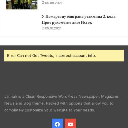
05.09.2021
У Пожаревцу одиграна утакмица 2. кола
Прве рукометне лиге Исток
09.10.2021
Error Can not Get Tweets, Incorrect account info.
Jannah is a Clean Responsive WordPress Newspaper, Magazine,
News and Blog theme. Packed with options that allow you to
completely customize your website to your needs.
Facebook
YouTube