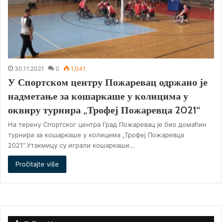
30.11.2021
0
1,041
У Спортском центру Пожаревац одржано је
надметање за кошаркаше у колицима у
оквиру турнира „Трофеј Пожаревца 2021“
На терену Спортског центра Град Пожаревац је био домаћин
турнира за кошаркаше у колицима „Трофеј Пожаревца
2021“.Утакмицу су играли кошаркаши…
Pročitajte više