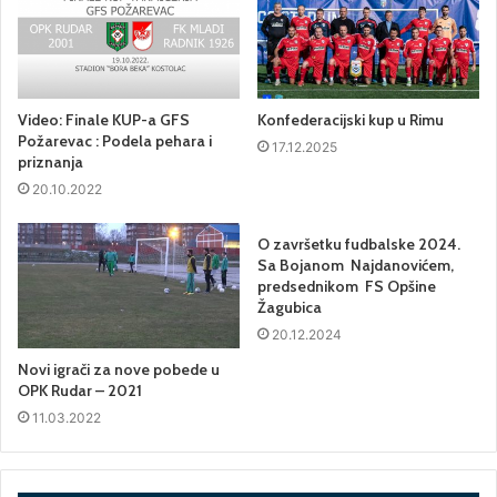
Video: Finale KUP-a GFS
Konfederacijski kup u Rimu
Požarevac : Podela pehara i
17.12.2025
priznanja
20.10.2022
O završetku fudbalske 2024.
Sa Bojanom Najdanovićem,
predsednikom FS Opšine
Žagubica
20.12.2024
Novi igrači za nove pobede u
OPK Rudar – 2021
11.03.2022