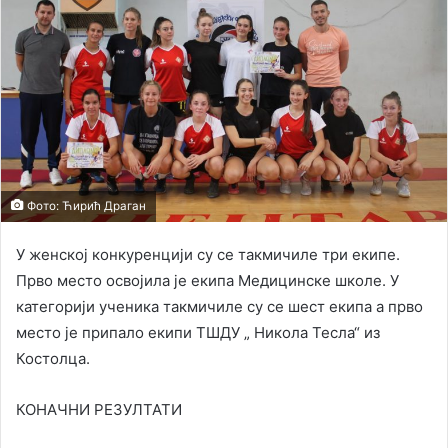
Фотo: Ћирић Драган
У женској конкуренцији су се такмичиле три екипе.
Прво место освојила је екипа Медицинске школе. У
категорији ученика такмичиле су се шест екипа а прво
место је припало екипи ТШДУ „ Никола Тесла“ из
Костолца.
КОНАЧНИ РЕЗУЛТАТИ