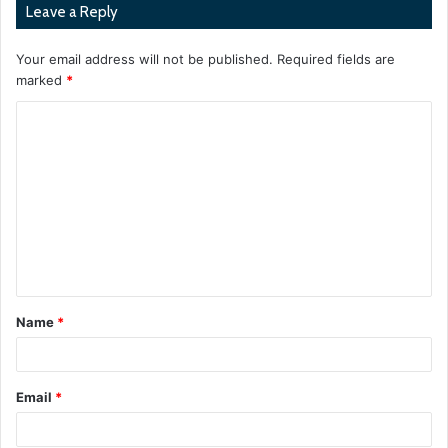
Leave a Reply
Your email address will not be published.
Required fields are
marked
*
C
o
m
m
e
n
t
Name
*
*
Email
*