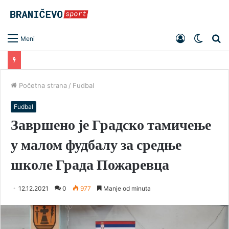
Prijavite
Switch
Pr
Meni
se
skin
Početna strana
/
Fudbal
Fudbal
Завршено је Градско тамичење
у малом фудбалу за средње
школе Града Пожаревца
12.12.2021
0
977
Manje od minuta