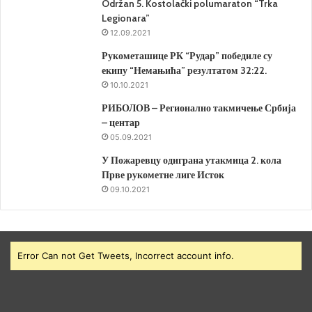
Održan 5. Kostolački polumaraton “Trka
Legionara”
12.09.2021
Рукометашице РК “Рудар” победиле су
екипу “Немањића” резултатом 32:22.
10.10.2021
РИБОЛОВ – Регионално такмичење Србија
– центар
05.09.2021
У Пожаревцу одиграна утакмица 2. кола
Прве рукометне лиге Исток
09.10.2021
Error Can not Get Tweets, Incorrect account info.