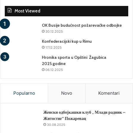
Most Viewed
OK Busije budućnost požarevačke odbojke
30.12.2025
Konfederacijski kup u Rimu
17.12.2025
Hronika sporta u Opštini Žagubica
2025.godine
06.12.2025
Popularno
Novo
Komentari
Женски одбојкашки клуб „ Млади радник –
Житостиг“ Пожаревац
30.08.2025