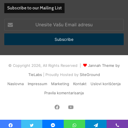
Subscribe to our Mailing List
Unesite
Vašu
Email
adresu
© Copyright 2026, All Rights Reserved |
Jannah Theme by
TieLabs
| Proudly Hosted by
SiteGround
Naslovna
Impressum
Marketing
Kontakt
Uslovi korišćenja
Pravila komentarisanja
Facebook
YouTube